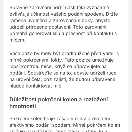
Správné zarovnání horní části těla významně
ovlivňuje účinnost vašeho podání spodem. Držte
ramena uvolněná a zarovnaná s boky, abyste
udrželi přirozené postavení. Toto zarovnání
pomáhá generovat sílu a přesnost při kontaktu s
míčem.
Vaše paže by měly být prodloužené před vámi, s
mírně pokrčenými lokty. Tato pozice umožňuje
lepší kontrolu míče, když se připravujete na
podání. Soustřeďte se na to, abyste udrželi ruce
na úrovni čela, což zajistí, že budou připravené
hladce kontaktovat míč.
Důležitost pokrčení kolen a rozložení
hmotnosti
Pokrčení kolen hraje zásadní roli v provedení
efektivního podání spodem. Mírné pokrčení kolen
snižuje vaše těžiště, čímž zvyšuje stabilitu a