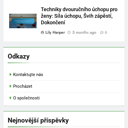
Techniky dvouručního úchopu pro
ženy: Síla úchopu, Švih zápěstí,
Dokončení
Lily Harper
5 months ago
0
Odkazy
Kontaktujte nás
Procházet
O společnosti
Nejnovější příspěvky