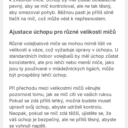
pevný, aby se míč kontroloval, ale ne tak těsný,
aby omezoval pohyb. Běžnou pastí je příliš silně
tlačit na míč, což může vést k nepřesnostem.
Ajustace úchopu pro různé velikosti míčů
Různé volejbalové míče se mohou mírně lišit ve
velikosti a váze, což vyžaduje úpravy v úchopu. U
standardních indoor volejbalů by měl úchop zůstat
konzistentní, ale pro lehčí nebo menší míče, jako
jsou ty používané v mládežnických ligách, může
být prospěšný lehčí úchop.
Při přechodu mezi velikostmi míčů věnujte
pozornost tomu, jak se míč cítí ve vašich rukou.
Pokud se zdá příliš lehký, možná budete muset
upravit svůj úchop, abyste udrželi kontrolu.
Naopak, pokud se míč zdá těžší, ujistěte se, že
váš úchop je bezpečný, ale ne příliš těsný, abyste
se vyhnuli napětí.