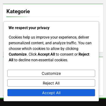
Kategorie
Nastavovací techniky pro ženy
We respect your privacy
Nastavte strategie pro ženy
Cookies help us improve your experience, deliver
personalized content, and analyze traffic. You can
Sady variací pro ženy
choose which cookies to allow by clicking
Customize
. Click
Accept All
to consent or
Reject
All
to decline non-essential cookies.
Archiv
Customize
February 2026
Reject All
January 2026
Accept All