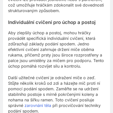
což umožňuje hráčkám zdokonalit své dovednosti
strukturovaným způsobem.
Individuální cvičení pro úchop a postoj
Aby zlepšily úchop a postoj, mohou hráčky
provádět specifická individuální cvičení, která
zdůrazňují základy podání spodem. Jedno
efektivní cvičení zahrnuje držení míče oběma
rukama, přičemž prsty jsou široce rozprostřeny a
palce jsou umístěny za míčem pro podporu. Tento
úchop pomáhá rozvíjet sílu a kontrolu.
Další užitečné cvičení je odražení míče o zeď.
Stůjte několik kroků od zdi a házejte míč proti ní
pomocí podání spodem. Zaměřte se na udržení
stabilního postoje s mírně pokrčenými koleny a
nohama na šířku ramen. Toto cvičení posiluje
správné
zarovnání těla
při procvičování techniky
podání spodem.