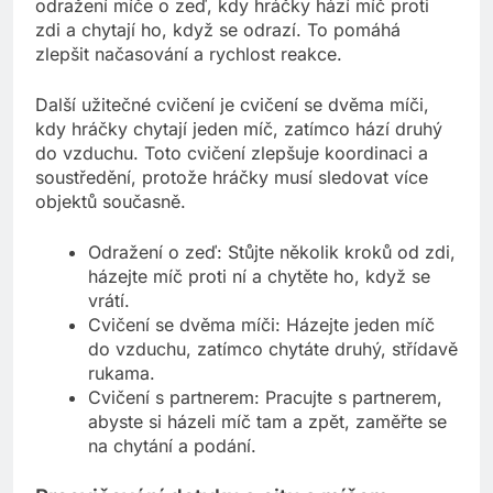
odražení míče o zeď, kdy hráčky hází míč proti
zdi a chytají ho, když se odrazí. To pomáhá
zlepšit načasování a rychlost reakce.
Další užitečné cvičení je cvičení se dvěma míči,
kdy hráčky chytají jeden míč, zatímco hází druhý
do vzduchu. Toto cvičení zlepšuje koordinaci a
soustředění, protože hráčky musí sledovat více
objektů současně.
Odražení o zeď: Stůjte několik kroků od zdi,
házejte míč proti ní a chytěte ho, když se
vrátí.
Cvičení se dvěma míči: Házejte jeden míč
do vzduchu, zatímco chytáte druhý, střídavě
rukama.
Cvičení s partnerem: Pracujte s partnerem,
abyste si házeli míč tam a zpět, zaměřte se
na chytání a podání.