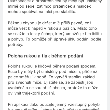
Ukazováček a prostředníček by měly být umístěny
mírně od sebe, zatímco prsteníček a malíček
mohou spočívat na míči pro stabilitu.
Běžnou chybou je držet míč příliš pevně, což
může vést k napětí v rukou a pažích. Místo toho
se snažte o lehký úchop, který umožňuje flexibilitu
a pohyb. To pomůže při úpravě úhlu podání podle
potřeby.
Poloha rukou a tlak během podání
Poloha rukou je klíčová během podání spodem.
Ruce by měly být umístěny pod míčem, přičemž
palce směřují k sobě. To vytváří stabilní základ
pro zvednutí míče. Ujistěte se, že zápěstí jsou
uvolněná a nejsou příliš ohnutá, protože to může
ovlivnit trajektorii podání.
Při aplikaci tlaku použijte jemný vzestupný pohyb
k zvednutí míče. Úchop by měl zůstat dostatečně