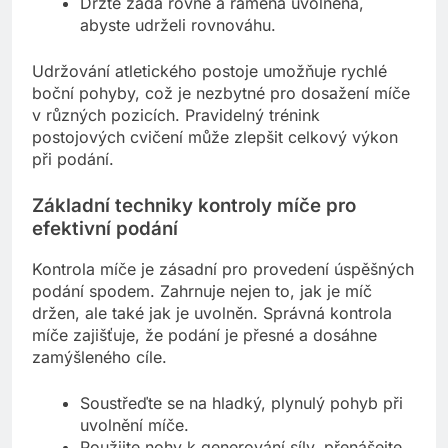
Držte záda rovně a ramena uvolněná,
abyste udrželi rovnováhu.
Udržování atletického postoje umožňuje rychlé
boční pohyby, což je nezbytné pro dosažení míče
v různých pozicích. Pravidelný trénink
postojových cvičení může zlepšit celkový výkon
při podání.
Základní techniky kontroly míče pro
efektivní podání
Kontrola míče je zásadní pro provedení úspěšných
podání spodem. Zahrnuje nejen to, jak je míč
držen, ale také jak je uvolněn. Správná kontrola
míče zajišťuje, že podání je přesné a dosáhne
zamýšleného cíle.
Soustřeďte se na hladký, plynulý pohyb při
uvolnění míče.
Použijte nohy k generování síly, přenášejte