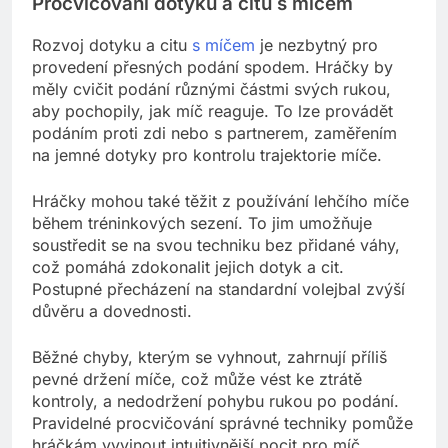
Procvičování dotyku a citu s míčem
Rozvoj dotyku a citu
s míčem
je nezbytný pro
provedení přesných podání spodem. Hráčky by
měly cvičit podání různými částmi svých rukou,
aby pochopily, jak míč reaguje. To lze provádět
podáním proti zdi nebo s partnerem, zaměřením
na jemné dotyky pro kontrolu trajektorie míče.
Hráčky mohou také těžit z používání lehčího míče
během tréninkových sezení. To jim umožňuje
soustředit se na svou techniku bez přidané váhy,
což pomáhá zdokonalit jejich dotyk a cit.
Postupné přecházení na standardní volejbal zvýší
důvěru a dovednosti.
Běžné chyby, kterým se vyhnout, zahrnují příliš
pevné držení míče, což může vést ke ztrátě
kontroly, a nedodržení pohybu rukou po podání.
Pravidelné procvičování správné techniky pomůže
hráčkám vyvinout intuitivnější pocit pro míč.