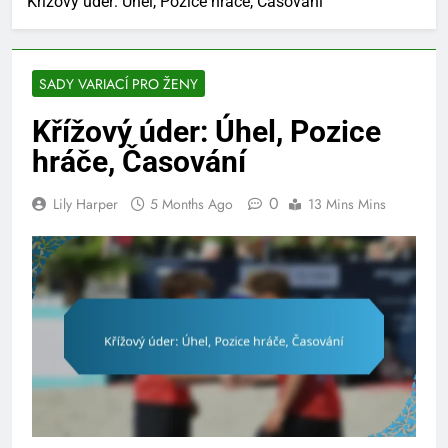
Křížový úder: Úhel, Pozice hráče, Časování
SADY VARIACÍ PRO ŽENY
Křížový úder: Úhel, Pozice
hráče, Časování
0
Lily Harper
5 Months Ago
13 Mins Mins