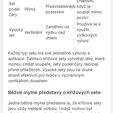
Efektivní,
Set
Předvídatelnější
když je
podél
Přímý
postavení
soupeř mimo
čáry
pozici
Používá se k
Zaměření na
Vysoký
využití
Vertikální
výšku nad
set
výškových
úhlem
výhod
Každý typ setu má své jedinečné výhody a
aplikace. Zatímco křížové sety vytvářejí úhly, které
mohou zmást soupeře, sety podél čáry nabízejí
přímé příležitosti. Vysoké sety jsou na druhé
straně efektivní pro hráče s významným
vertikálním dosahem.
Běžné mylné představy o křížových sete
Jedna běžná mylná představa je, že křížové sety
jsou vždy nejlepší volbou. I když mohou být