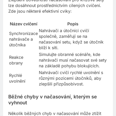
lze dosáhnout prostřednictvím cílených cvičení.
Zde jsou některé efektivní cviky:
Název cvičení
Popis
Nahrávači a útočníci cvičí
Synchronizace
společně, zaměřují se na
nahrávače a
načasování setu, když se útočník
útočníka
blíží k síti.
Simulujte obranné scénáře, kde
Reakce
nahrávači musí načasovat své sety
obrany
na základě pohybu blokujících.
Nahrávači cvičí rychlé uvolnění s
Rychlé
různými pozicemi útočníků, aby
uvolnění
zlepšili přizpůsobivost.
Běžné chyby v načasování, kterým se
vyhnout
Několik běžných chyb v načasování může ztížit