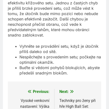
efektivitu křížového setu. Jednou z častých chyb
je příliš brzké provedení setu, což může vést k
tomu, že útočník bude mimo pozici nebo nebude
schopen efektivně zaútočit. Další chybou je
neschopnost přečíst obranu, což vede k
předvídatelným tahům, které mohou obránci
snadno zablokovat.
Vyhněte se provádění setu, když je útočník
příliš daleko od sítě.
Nespěchejte s provedením setu; počkejte na
optimální okamžik.
Buďte si vědomi pohybů blokujících, abyste
předešli snadným blokům.
Previous:
Next:
Post
navigation
Vysoké venkovní
Techniky pro ženy při
nastavení: Výška
hře High Ball Set: