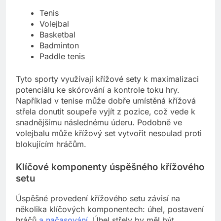
Tenis
Volejbal
Basketbal
Badminton
Paddle tenis
Tyto sporty využívají křížové sety k maximalizaci
potenciálu ke skórování a kontrole toku hry.
Například v tenise může dobře umístěná křížová
střela donutit soupeře vyjít z pozice, což vede k
snadnějšímu následnému úderu. Podobně ve
volejbalu může křížový set vytvořit nesoulad proti
blokujícím hráčům.
Klíčové komponenty úspěšného křížového
setu
Úspěšné provedení křížového setu závisí na
několika klíčových komponentech: úhel, postavení
hráčů
a načasování
. Úhel střely by měl být