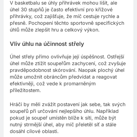
V basketbalu se úhly přihrávek mohou lišit, ale
úhel 30 stupňů je často efektivní pro křížové
přihrávky, což zajišťuje, že míč cestuje rychle a
přesně. Pochopení těchto sportovně specifických
úhlů může zlepšit hru a celkový výkon.
Vliv úhlu na účinnost střely
Úhel střely přímo ovlivňuje její úspěšnost. Ostřejší
úhel může ztížit soupeřům zachycení, což zvyšuje
pravděpodobnost skórování. Naopak plochý úhel
může umožnit obráncům předvídat a reagovat
efektivněji, což vede k promarněným
příležitostem.
Hráči by měli zvážit postavení jak sebe, tak svých
soupeřů při určování nejlepšího úhlu. Například
pokud je soupeř umístěn blíže k síti, může být
nutný strmější úhel, aby míč přeletěl síť a stále
dosáhl cílové oblasti.