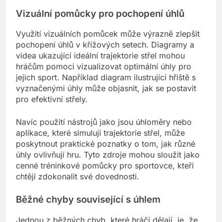
Vizuální pomůcky pro pochopení úhlů
Využití vizuálních pomůcek může výrazně zlepšit
pochopení úhlů v křížových setech. Diagramy a
videa ukazující ideální trajektorie střel mohou
hráčům pomoci vizualizovat optimální úhly pro
jejich sport. Například diagram ilustrující hřiště s
vyznačenými úhly může objasnit, jak se postavit
pro efektivní střely.
Navíc použití nástrojů jako jsou úhloměry nebo
aplikace, které simulují trajektorie střel, může
poskytnout praktické poznatky o tom, jak různé
úhly ovlivňují hru. Tyto zdroje mohou sloužit jako
cenné tréninkové pomůcky pro sportovce, kteří
chtějí zdokonalit své dovednosti.
Běžné chyby související s úhlem
Jednou z běžných chyb, které hráči dělají, je, že