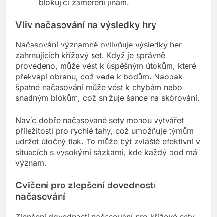
blokující zaměřeni jinam.
Vliv načasování na výsledky hry
Načasování významně ovlivňuje výsledky her
zahrnujících křížový set. Když je správně
provedeno, může vést k úspěšným útokům, které
překvapí obranu, což vede k bodům. Naopak
špatné načasování může vést k chybám nebo
snadným blokům, což snižuje šance na skórování.
Navíc dobře načasované sety mohou vytvářet
příležitosti pro rychlé tahy, což umožňuje týmům
udržet útočný tlak. To může být zvláště efektivní v
situacích s vysokými sázkami, kde každý bod má
význam.
Cvičení pro zlepšení dovedností
načasování
Zlepšení dovedností načasování pro křížové sety