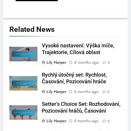
Related News
Vysoké nastavení: Výška míče,
Trajektorie, Cílová oblast
Lily Harper
4 months ago
0
Rychlý útočný set: Rychlost,
Časování, Pozicování hráče
Lily Harper
5 months ago
0
Setter’s Choice Set: Rozhodování,
Pozicování hráčů, Časování
Lily Harper
5 months ago
0