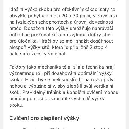
Ideální výška skoku pro efektivní skákací sety se
obvykle pohybuje mezi 20 a 30 palci, v závislosti
na fyzických schopnostech a úrovni dovedností
hráče. Dosažení této výšky umožňuje nahrávači
pohodlně překonat síť a poskytnout dobrý úhel
pro útočníka. Hráči by se měli snažit dosáhnout
alespoň výšky sítě, která je přibližně 7 stop 4
palce pro ženský volejbal.
Faktory jako mechanika těla, síla a technika hrají
významnou roli při dosahování optimální výšky
skoku. Hráči by se měli soustředit na rozvoj síly
nohou a výbušné síly, aby zlepšili svůj vertikální
skok. Pravidelný trénink a kondiční cvičení mohou
hráčům pomoci dosáhnout svých cílů výšky
skoku.
Cvičení pro zlepšení výšky