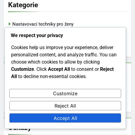
Kategorie
Nastavovací techniky pro ženy
We respect your privacy
Nastavte strategie pro ženy
Cookies help us improve your experience, deliver
Sady variací pro ženy
personalized content, and analyze traffic. You can
choose which cookies to allow by clicking
Customize
. Click
Accept All
to consent or
Reject
Archiv
All
to decline non-essential cookies.
February 2026
Customize
January 2026
Reject All
Accept All
Odkazy