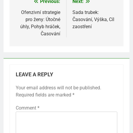
Previous:
Next:
Post
navigation
Ofenzivní strategie
Sada trubek:
pro ženy: Útočné
Časování, Výška, Cíl
úhly, Pohyb hráček,
zaostření
Časování
LEAVE A REPLY
Your email address will not be published.
Required fields are marked
*
Comment
*