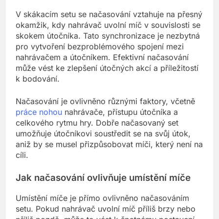
V skákacím setu se načasování vztahuje na přesný
okamžik, kdy nahrávač uvolní míč v souvislosti se
skokem útočníka. Tato synchronizace je nezbytná
pro vytvoření bezproblémového spojení mezi
nahrávačem a útočníkem. Efektivní načasování
může vést ke zlepšení útočných akcí a příležitostí
k bodování.
Načasování je ovlivněno různými faktory, včetně
práce nohou
nahrávače, přístupu útočníka a
celkového rytmu hry. Dobře načasovaný set
umožňuje útočníkovi soustředit se na svůj útok,
aniž by se musel přizpůsobovat míči, který není na
cíli.
Jak načasování ovlivňuje umístění míče
Umístění míče je přímo ovlivněno načasováním
setu. Pokud nahrávač uvolní míč příliš brzy nebo