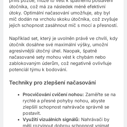
příliš pozdě, může to vést k špatnému postavení
útočníka, což má za následek méně efektivní
útoky. Optimální načasování umožňuje, aby byl
míč dodán na vrcholu skoku útočníka, což zvyšuje
jejich schopnost zasáhnout míč s mocí a přesností.
Například set, který je uvolněn právě ve chvíli, kdy
útočník dosáhne své maximální výšky, umožní
agresivnější útočný úhel. Naopak, špatně
načasované sety mohou vést k chybám nebo
zablokovaným úderům, což negativně ovlivňuje
potenciál týmu k bodování.
Techniky pro zlepšení načasování
Procvičování cvičení nohou:
Zaměřte se na
rychlé a přesné pohyby nohou, abyste
zlepšili schopnost nahrávače správně se
postavit.
Využití vizuálních signálů:
Nahrávači by
měli rozvinout dobrou schopnost vnímat