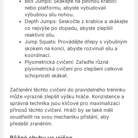
Box Jumps: Skákejte na pevnou krabici
nebo platformu, abyste vybudovali
výbušnou sílu nohou.
Depth Jumps: Seskočte z krabice a skákejte
co nejvýše po dopadu, abyste zlepšili
reaktivní sílu.
Jump Squats: Provádějte dřepy s výbušným
skokem na konci, abyste rozvinuli sílu a
koordinaci.
Plyometrická cvičení: Zařaďte různá
plyometrická cvičení pro zlepšení celkové
schopnosti skákat.
Začlenění těchto cvičení do pravidelného tréninku
může výrazně zlepšit výšku hráče. Konzistence a
správná technika jsou klíčové pro maximalizaci
přínosů těchto cvičení. Hráči by se také měli
soustředit na svou mechaniku přistání, aby
předešli zraněním.
Běžné chyby ve výšce