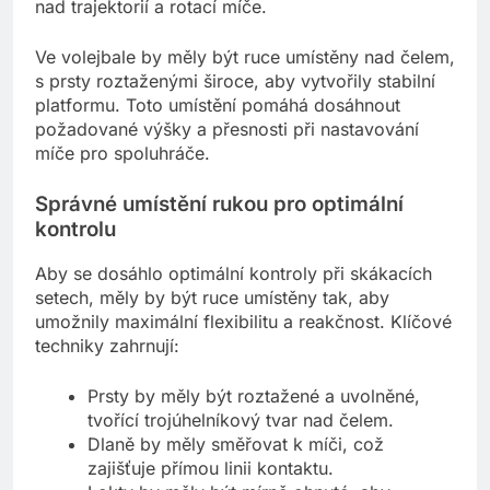
nad trajektorií a rotací míče.
Ve volejbale by měly být ruce umístěny nad čelem,
s prsty roztaženými široce, aby vytvořily stabilní
platformu. Toto umístění pomáhá dosáhnout
požadované výšky a přesnosti při nastavování
míče pro spoluhráče.
Správné umístění rukou pro optimální
kontrolu
Aby se dosáhlo optimální kontroly při skákacích
setech, měly by být ruce umístěny tak, aby
umožnily maximální flexibilitu a reakčnost. Klíčové
techniky zahrnují:
Prsty by měly být roztažené a uvolněné,
tvořící trojúhelníkový tvar nad čelem.
Dlaně by měly směřovat k míči, což
zajišťuje přímou linii kontaktu.