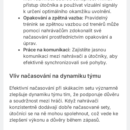
přístup útočníka a používat vizuální signály
k určení optimálního okamžiku uvolnění.
Opakování a zpětná vazba:
Pravidelný
trénink se zpětnou vazbou od trenérů může
pomoci nahrávačům zdokonalit své
načasování prostřednictvím opakování a
úprav.
Práce na komunikaci:
Zajistěte jasnou
komunikaci mezi nahrávači a útočníky, aby
efektivně synchronizovali své pohyby.
Vliv načasování na dynamiku týmu
Efektivní načasování při skákacím setu významně
zlepšuje dynamiku týmu tím, že podporuje důvěru
a soudržnost mezi hráči. Když nahrávači
konzistentně dodávají dobře načasované sety,
útočníci se na ně mohou spolehnout, což vede ke
zlepšení výkonu a důvěry během zápasů.