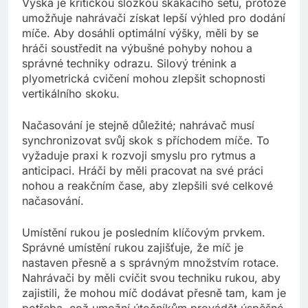
Výška je kritickou složkou skákacího setu, protože
umožňuje nahrávači získat lepší výhled pro dodání
míče. Aby dosáhli optimální výšky, měli by se
hráči soustředit na výbušné pohyby nohou a
správné techniky odrazu. Silový trénink a
plyometrická cvičení mohou zlepšit schopnosti
vertikálního skoku.
Načasování je stejně důležité; nahrávač musí
synchronizovat svůj skok s příchodem míče. To
vyžaduje praxi k rozvoji smyslu pro rytmus a
anticipaci. Hráči by měli pracovat na své práci
nohou a reakčním čase, aby zlepšili své celkové
načasování.
Umístění rukou je posledním klíčovým prvkem.
Správné umístění rukou zajišťuje, že míč je
nastaven přesně a s správným množstvím rotace.
Nahrávači by měli cvičit svou techniku rukou, aby
zajistili, že mohou míč dodávat přesně tam, kam je
potřeba, což umožní útočníkům provádět úspěšné