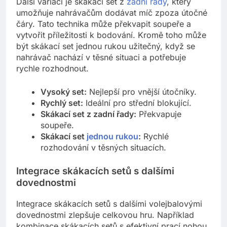
Další variací je skákací set z
zadní řady
, který
umožňuje nahrávačům dodávat míč zpoza útočné
čáry. Tato technika může překvapit soupeře a
vytvořit příležitosti k bodování. Kromě toho může
být skákací set jednou rukou užitečný, když se
nahrávač nachází v těsné situaci a potřebuje
rychle rozhodnout.
Vysoký set:
Nejlepší pro vnější útočníky.
Rychlý set:
Ideální pro střední blokující.
Skákací set z zadní řady:
Překvapuje
soupeře.
Skákací set
jednou rukou
:
Rychlé
rozhodování v těsných situacích.
Integrace skákacích setů s dalšími
dovednostmi
Integrace skákacích setů s dalšími volejbalovými
dovednostmi zlepšuje celkovou hru. Například
kombinace skákacích setů s efektivní prací nohou