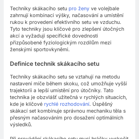
Techniky skákacího setu
pro ženy
ve volejbale
zahrnují kombinaci výšky, načasování a umístění
rukou k provedení efektivního setu ve vzduchu.
Tyto techniky jsou klíčové pro zlepšení útočných
akcí a vyžadují specifické dovednosti
přizpůsobené fyziologickým rozdílům mezi
ženskými sportovkyněmi.
Definice technik skákacího setu
Techniky skákacího setu se vztahují na metodu
nastavení míče během skoku, což umožňuje vyšší
trajektorii a lepší umístění pro útočníky. Tato
technika je obzvlášť užitečná v rychlých situacích,
kde je klíčové
rychlé rozhodování
. Úspěšný
skákací set kombinuje správnou mechaniku těla s
přesným načasováním pro dosažení optimálních
výsledků.
Při provádění skákacího setu musí hráčky vyskočit