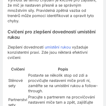
Vyhnout se těmto chybám je klíčové pro zajištění,
že míč je nastaven přesně a se správným
množstvím síly. Pravidelná zpětná vazba od
trenérů může pomoci identifikovat a opravit tyto
chyby.
Cvičení pro zlepšení dovedností umístění
rukou
Zlepšení dovedností
umístění rukou
vyžaduje
konzistentní praxi. Zde jsou některá efektivní
cvičení:
Cvičení
Popis
Postavte se několik stop od zdi a
Stěnové
procvičujte nastavení míče proti ní,
sety
zaměřte se na umístění rukou a follow-
through.
Pracujte s partnerem na procvičování
Partnerství
nastavení míče tam a zpět, zajišťujte
sety